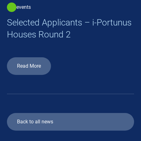
events
Selected Applicants – i-Portunus
Houses Round 2
Read More
Back to all news