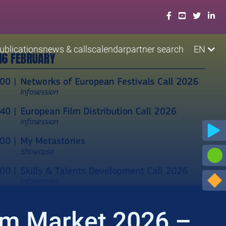
ublications
news & calls
calendar
partner search
EN
ilm Market 2026 –