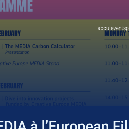
about
events
p
DIA à l’European F