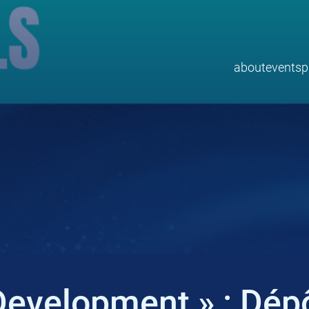
about
events
p
Development » : Dépô