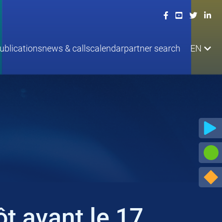
ublications
news & calls
calendar
partner search
EN
t avant le 17