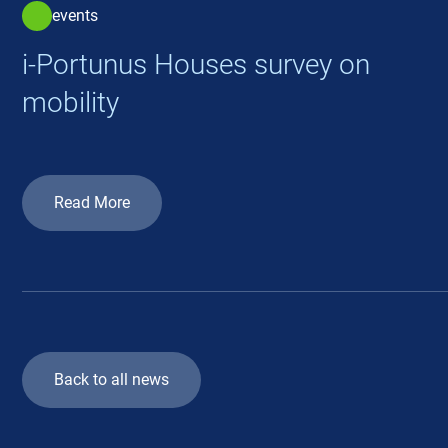
events
i-Portunus Houses survey on
mobility
Read More
Back to all news