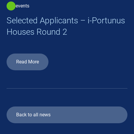
events
Selected Applicants – i-Portunus
Houses Round 2
Read More
Back to all news