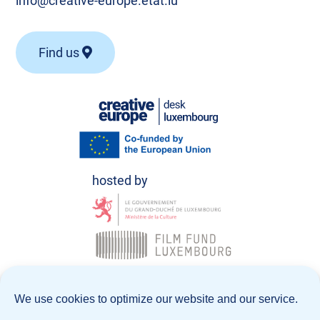
info@creative-europe.etat.lu
Find us
© Creative Europe Desk Luxembourg 2026
We use cookies to optimize our website and our service.
Data Policy