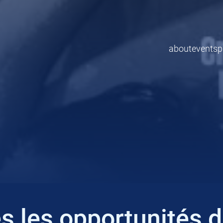
about
events
p
s les opportunités 