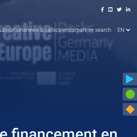
ublications
news & calls
calendar
partner search
EN
de financement en