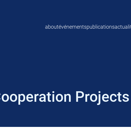
about
événements
publications
actuali
Cooperation Projects