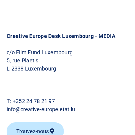
a
v
i
Creative Europe Desk Luxembourg - MEDIA
g
c/o Film Fund Luxembourg
5, rue Plaetis
a
L-2338 Luxembourg
t
i
T:
+352 24 78 21 97
o
info@creative-europe.etat.lu
n
Trouvez-nous