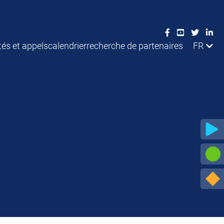
tés et appels
calendrier
recherche de partenaires
FR