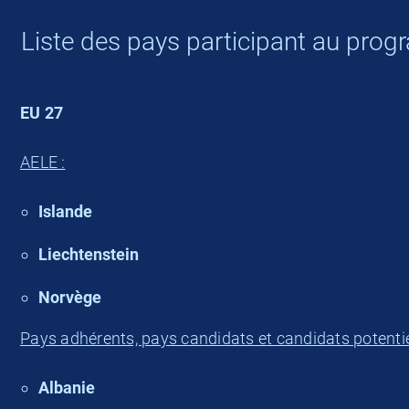
Liste des pays participant au prog
EU 27
AELE :
Islande
Liechtenstein
Norvège
Pays adhérents, pays candidats et candidats potentie
Albanie