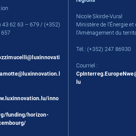
tion
Nicole Skirde-Vural
2) 43 62 63 – 679 / (+352)
Ministère de l’Énergie et
 657
l’Aménagement du territ
Tél.: (+352) 247 86930
ozzimucelli@luxinnovati
Courriel :
amotte@luxinnovation.l
CpInterreg.EuropeNwe
lu
w.luxinnovation.lu/inno
g/funding/horizon-
xembourg/