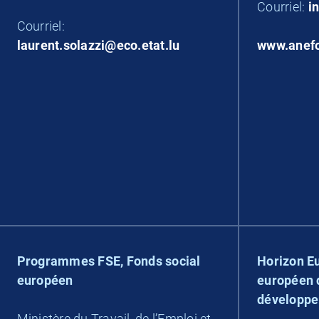
Courriel:
i
Courriel:
laurent.solazzi@eco.etat.lu
www.anefo
Programmes FSE, Fonds social
Horizon E
européen
européen 
développ
Ministère du Travail, de l’Emploi et