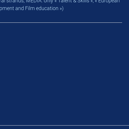
al strands; MEDIA: only « Talent & Skills », « European
opment and Film education »)