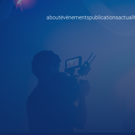
about
événements
publications
actuali