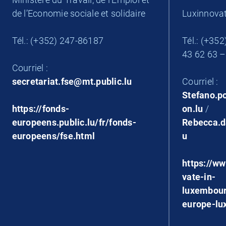
de l’Economie sociale et solidaire
Luxinnova
Tél.: (+352) 247-86187
Tél.: (+35
43 62 63 –
Courriel :
secretariat.fse@mt.public.lu
Courriel :
Stefano.p
https://fonds-
on.lu
/
europeens.public.lu/fr/fonds-
Rebecca.d
europeens/fse.html
u
https://ww
vate-in-
luxembour
europe-lu