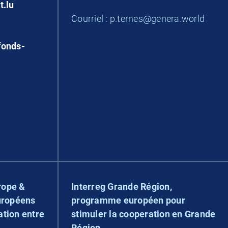
t.lu
Courriel : p.ternes@genera.world
fonds-
rope &
Interreg Grande Région,
uropéens
programme européen pour
ation entre
stimuler la cooperation en Grande
Région