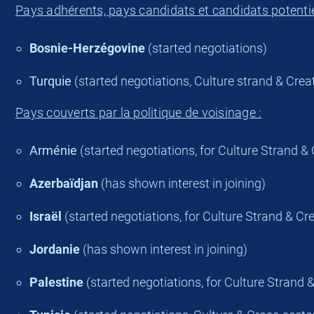
Pays adhérents, pays candidats et candidats potentie
Bosnie-Herzégovine
(started negotiations)
Turquie
(started negotiations, Culture strand & Cre
Pays couverts par la politique de voisinage :
Arménie
(started negotiations, for Culture Strand &
Azerbaïdjan
(has shown interest in joining)
Israël
(started negotiations, for Culture Strand & Cr
Jordanie
(has shown interest in joining)
Palestine
(started negotiations, for Culture Strand 