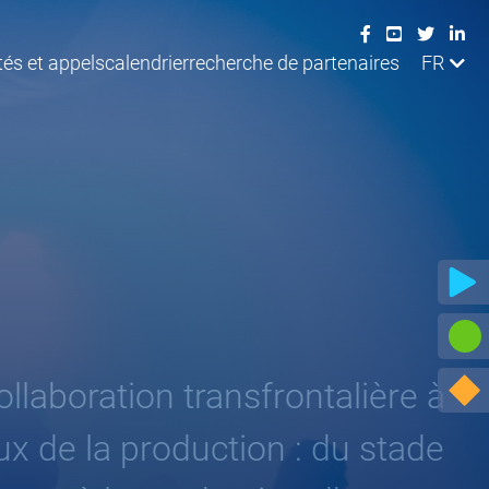
tés et appels
calendrier
recherche de partenaires
FR
collaboration transfrontalière à
ux de la production : du stade