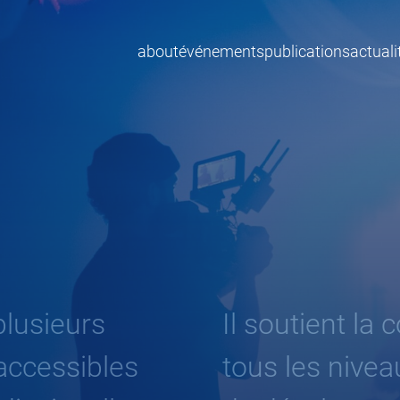
about
événements
publications
actuali
lusieurs
Il soutient la 
ccessibles
tous les nivea