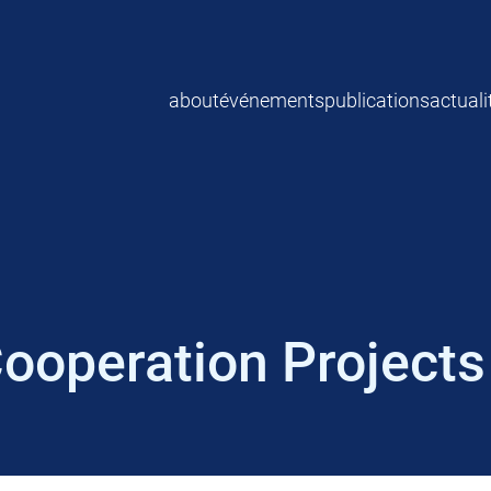
about
événements
publications
actuali
Cooperation Projects