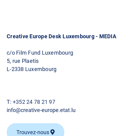
a
v
i
Creative Europe Desk Luxembourg - MEDIA
g
c/o Film Fund Luxembourg
5, rue Plaetis
a
L-2338 Luxembourg
t
i
T:
+352 24 78 21 97
o
info@creative-europe.etat.lu
n
Trouvez-nous