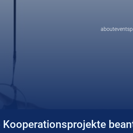
about
events
p
e Kooperationsprojekte bean