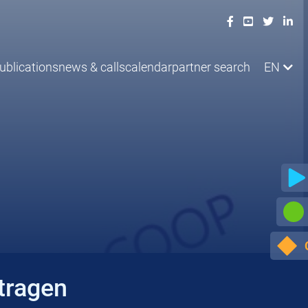
ublications
news & calls
calendar
partner search
EN
tragen