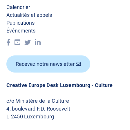
i
Calendrier
o
Actualités et appels
n
Publications
Événements
d
e
s
Recevez notre newsletter
a
r
Creative Europe Desk Luxembourg - Culture
t
c/o Ministère de la Culture
i
4, boulevard F.D. Roosevelt
c
L-2450 Luxembourg
l