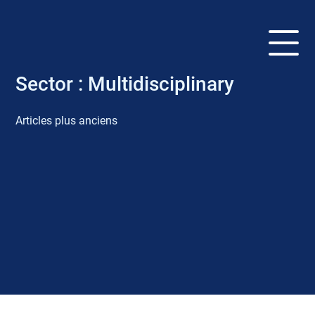
Sector :
Multidisciplinary
Articles plus anciens
N
a
v
i
g
a
t