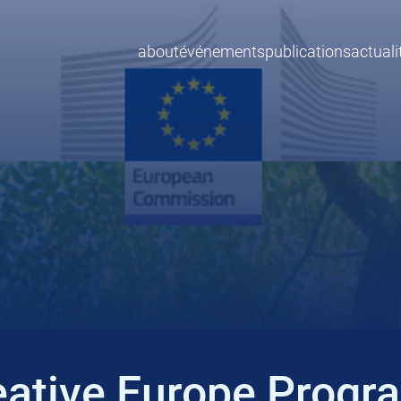
about
événements
publications
actuali
reative Europe Prog