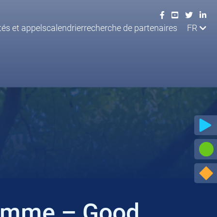
tés et appels
calendrier
recherche de partenaires
FR
ramme – Good