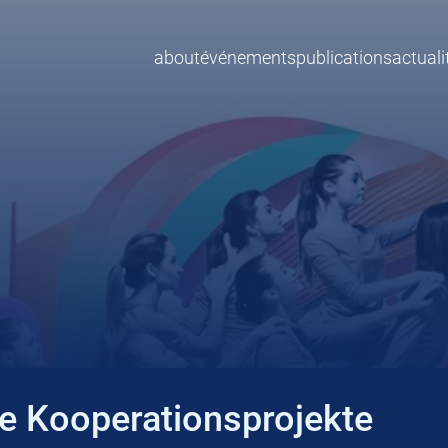
about
événements
publications
actuali
e Kooperationsprojekte