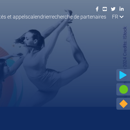
tés et appels
calendrier
recherche de partenaires
FR