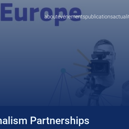
about
événements
publications
actuali
nalism Partnerships