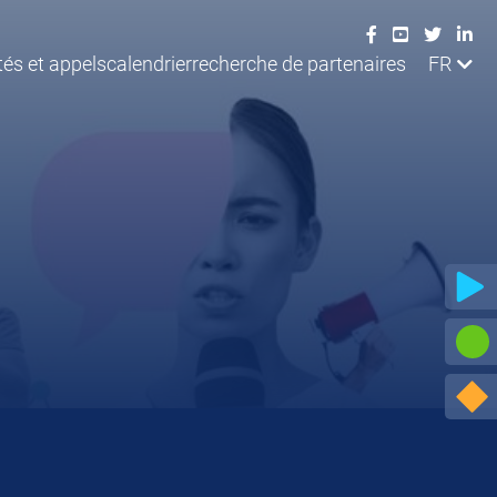
tés et appels
calendrier
recherche de partenaires
FR