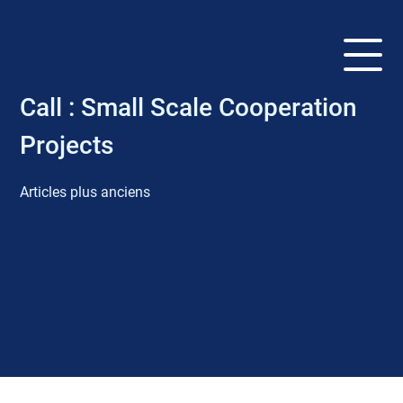
Call :
Small Scale Cooperation
Projects
Articles plus anciens
N
a
v
i
g
a