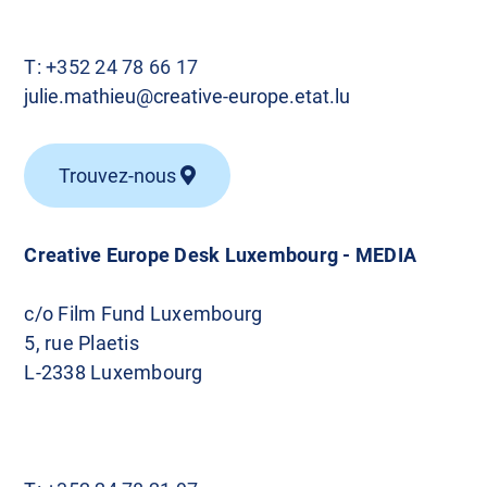
l
e
T:
+352 24 78 66 17
julie.mathieu@creative-europe.etat.lu
s
Trouvez-nous
Creative Europe Desk Luxembourg - MEDIA
c/o Film Fund Luxembourg
5, rue Plaetis
L-2338 Luxembourg