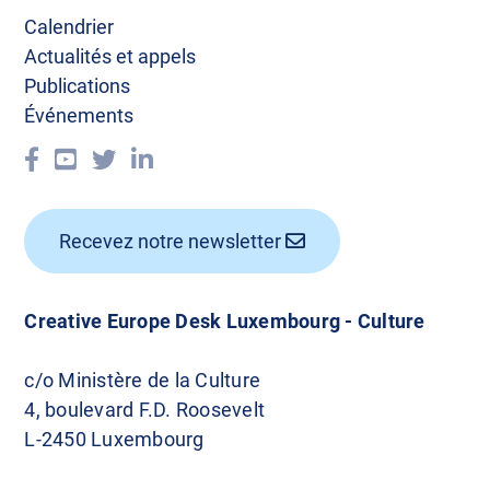
t
Calendrier
i
Actualités et appels
Publications
o
Événements
n
d
e
Recevez notre newsletter
s
a
Creative Europe Desk Luxembourg - Culture
r
c/o Ministère de la Culture
t
4, boulevard F.D. Roosevelt
i
L-2450 Luxembourg
c