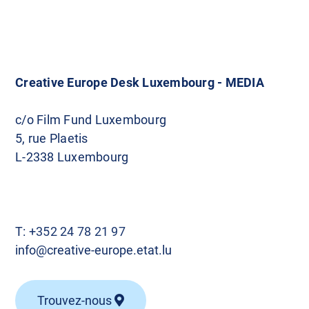
a
v
i
Creative Europe Desk Luxembourg - MEDIA
g
c/o Film Fund Luxembourg
5, rue Plaetis
a
L-2338 Luxembourg
t
i
T:
+352 24 78 21 97
o
info@creative-europe.etat.lu
n
Trouvez-nous