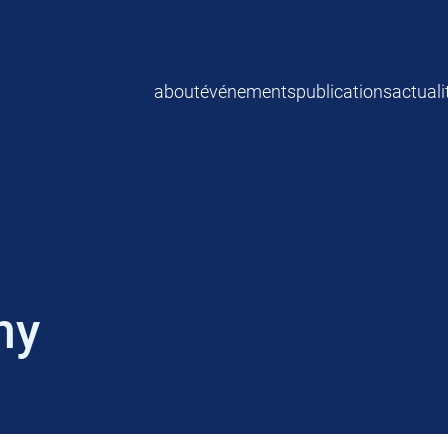
about
événements
publications
actuali
hy