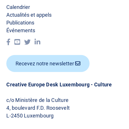
i
Calendrier
o
Actualités et appels
n
Publications
Événements
d
e
s
Recevez notre newsletter
a
r
Creative Europe Desk Luxembourg - Culture
t
c/o Ministère de la Culture
i
4, boulevard F.D. Roosevelt
c
L-2450 Luxembourg
l