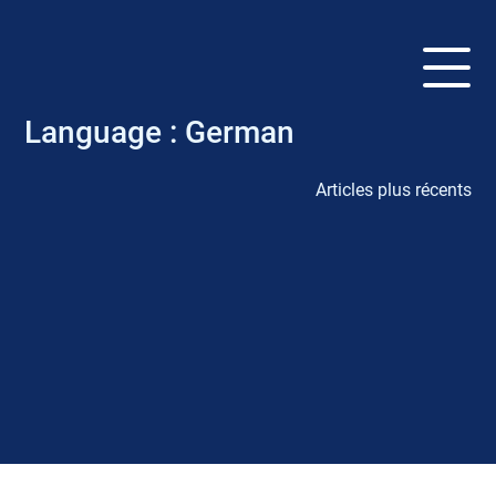
Language :
German
Articles plus récents
N
a
v
i
g
a
t