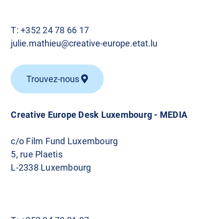
l
e
T:
+352 24 78 66 17
julie.mathieu@creative-europe.etat.lu
s
Trouvez-nous
Creative Europe Desk Luxembourg - MEDIA
c/o Film Fund Luxembourg
5, rue Plaetis
L-2338 Luxembourg