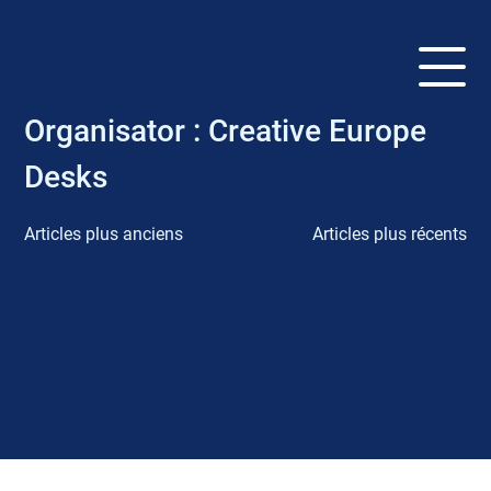
Organisator :
Creative Europe
Desks
Articles plus anciens
Articles plus récents
N
a
v
i
g
a