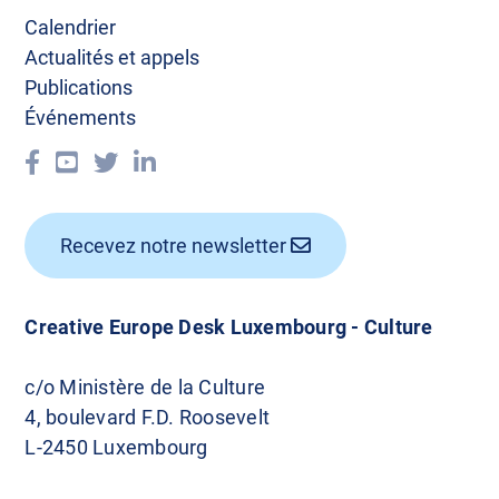
t
Calendrier
i
Actualités et appels
Publications
o
Événements
n
d
e
Recevez notre newsletter
s
a
Creative Europe Desk Luxembourg - Culture
r
c/o Ministère de la Culture
t
4, boulevard F.D. Roosevelt
i
L-2450 Luxembourg
c